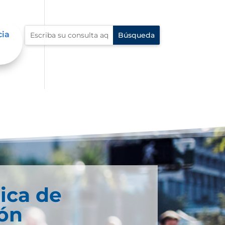
cia
ica de
ión