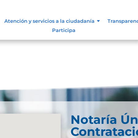
ue les aplique de interés.
Atención y servicios a la ciudadanía
Transparen
Participa
Notaría Ún
Contratac