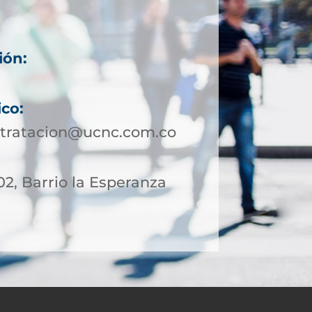
ión:
ico:
ntratacion@ucnc.com.co
 02, Barrio la Esperanza