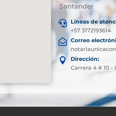
Santander
Líneas de atenc

+57 3172193614
Correo electrón

notariaunicaco
Dirección:

Carrera 4 # 10 -