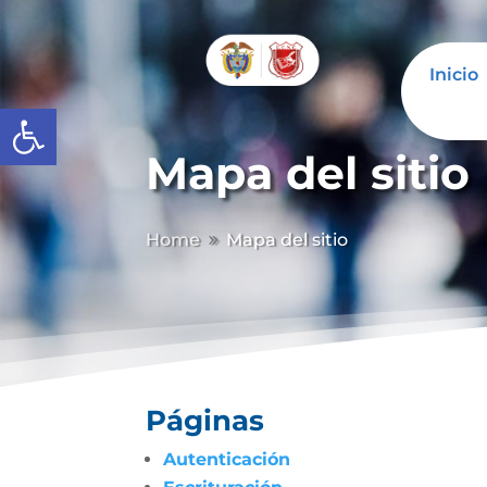
Inicio
Abrir barra de herramientas
Mapa del sitio
Home
Mapa del sitio
9
Páginas
Autenticación