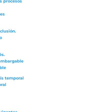
os procesos
res
clusión.
do
és.
nembargable
ble
ís temporal
ral